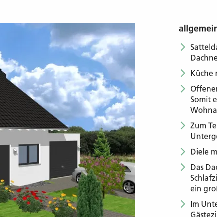
allgemei
Satteld
Dachne
Küche m
Offene
Somit e
Wohna
Zum Te
Unterg
Diele 
Das Dac
Schlafz
ein gro
Im Unte
Gästez