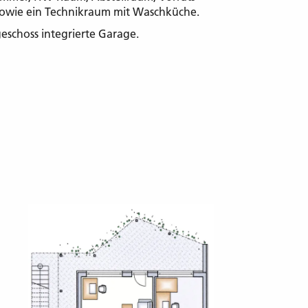
sowie ein Technikraum mit Waschküche.
eschoss integrierte Garage.
start
nternehmen
dualität pur