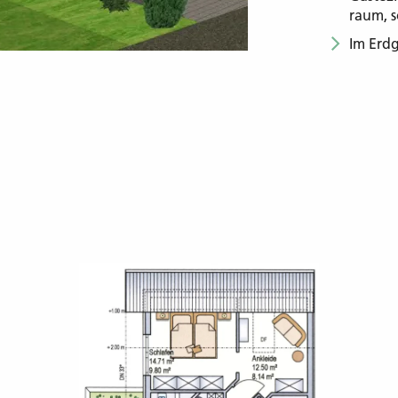
raum, 
Im Erdg
u
indivi