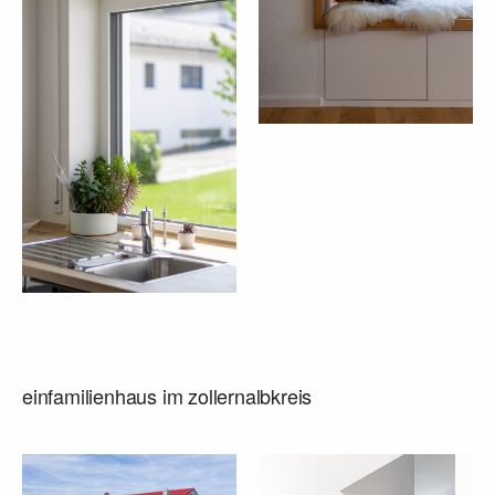
individualität pur
KUNDENHÄUSER
HAUSENTWÜRFE
darum vollmer
einfamilienhaus im zollernalbkreis