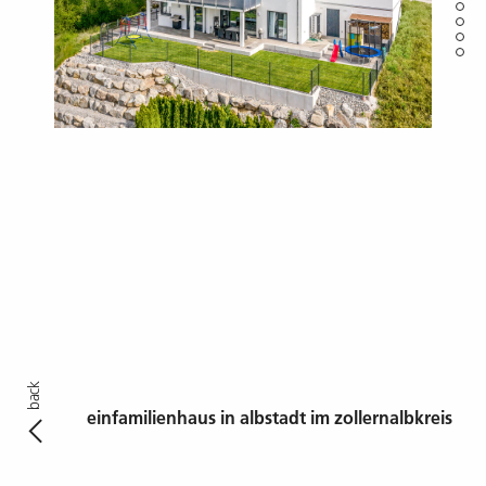
individualität pur
KUNDENHÄUSER
HAUSENTWÜRFE
darum vollmer
back
einfamilienhaus in albstadt im zollernalbkreis