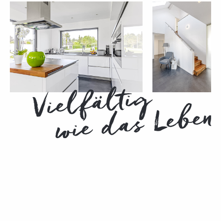
start
unternehmen
individualität pur
KUNDENHÄUSER
HAUSENTWÜRFE
darum vollmer